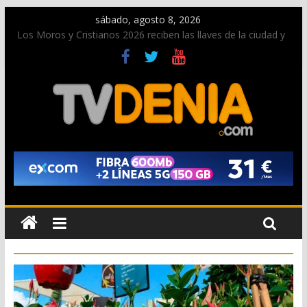
sábado, agosto 8, 2026
Los Moros y Cristianos 2026 reciben las llaves de la ciudad y
dan inicio a las fiestas en Dénia
El bando moro protagonista en la Segunda Entraeta Festera
Paco Adsuar dona al Arxiu de Dénia más de 50.000 imágenes
de la memoria visual de la ciudad
La Entraeta Festera llena de ambiente la calle Marqués de
Campo con la recepción a la Capitanía Cristiana
El XII Festival de Jazz de Dénia reunirá durante agosto a
figuras nacionales e internacionales en los Jardins de
Torrecremada