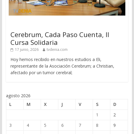
Cerebrum, Cada Paso Cuenta, II
Cursa Solidaria
17 junio, 2026
tvdenia.com
Hoy hemos recibido en nuestros estudios a Eli,
representante de la Asociación Cerebrum; a Christian,
afectado por un tumor cerebral;
agosto 2026
L
M
X
J
V
S
D
1
2
3
4
5
6
7
8
9