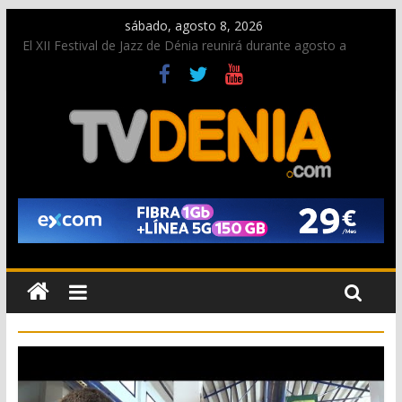
sábado, agosto 8, 2026
El XII Festival de Jazz de Dénia reunirá durante agosto a
figuras nacionales e internacionales en los Jardins de
Torrecremada
Una nueva oportunidad para donar sangre en Cruz Roja
Dénia
El bando moro protagonista en la Segunda Entraeta Festera
Paco Adsuar dona al Arxiu de Dénia más de 50.000 imágenes
de la memoria visual de la ciudad
La Entraeta Festera llena de ambiente la calle Marqués de
Campo con la recepción a la Capitanía Cristiana