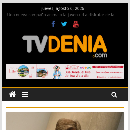
jueves, agosto 6, 2026
Una nueva campaña anima a la juventud a disfrutar de la
fiesta sin alcohol
Paco Adsuar dona al Arxiu de Dénia más de 50.000 imágenes
de la memoria visual de la ciudad
La Entraeta Festera llena de ambiente la calle Marqués de
Campo con la recepción a la Capitanía Cristiana
El XII Festival de Jazz de Dénia reunirá durante agosto a
figuras nacionales e internacionales en los Jardins de
Torrecremada
Los Moros y Cristianos 2026 reciben las llaves de la ciudad y
dan inicio a las fiestas en Dénia