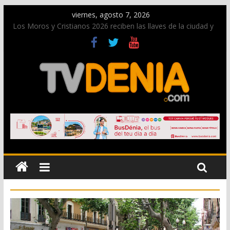
viernes, agosto 7, 2026
Los Moros y Cristianos 2026 reciben las llaves de la ciudad y
dan inicio a las fiestas en Dénia
El bando moro protagonista en la Segunda Entraeta Festera
Paco Adsuar dona al Arxiu de Dénia más de 50.000 imágenes
de la memoria visual de la ciudad
La Entraeta Festera llena de ambiente la calle Marqués de
Campo con la recepción a la Capitanía Cristiana
El XII Festival de Jazz de Dénia reunirá durante agosto a
figuras nacionales e internacionales en los Jardins de
Torrecremada