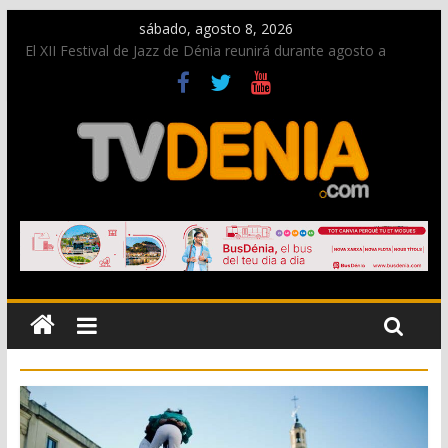
sábado, agosto 8, 2026
El XII Festival de Jazz de Dénia reunirá durante agosto a
figuras nacionales e internacionales en los Jardins de
Torrecremada
Una nueva oportunidad para donar sangre en Cruz Roja
Dénia
El bando moro protagonista en la Segunda Entraeta Festera
Paco Adsuar dona al Arxiu de Dénia más de 50.000 imágenes
de la memoria visual de la ciudad
La Entraeta Festera llena de ambiente la calle Marqués de
Campo con la recepción a la Capitanía Cristiana