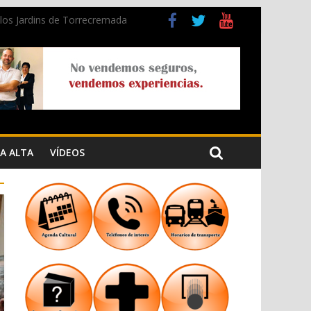
n los Jardins de Torrecremada
a Cristiana
A ALTA
VÍDEOS