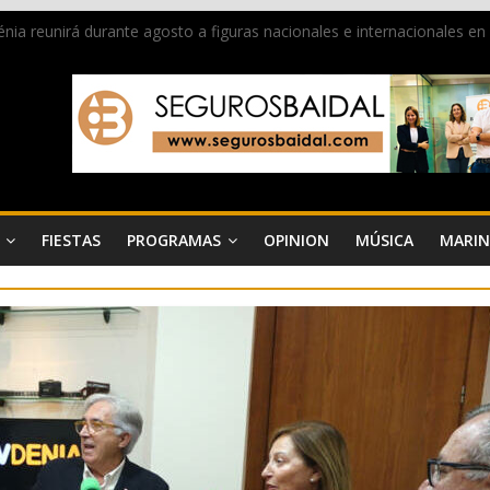
 Dénia reunirá durante agosto a figuras nacionales e internacionales e
ra donar sangre en Cruz Roja Dénia
a en la Segunda Entraeta Festera
 de Dénia más de 50.000 imágenes de la memoria visual de la ciudad
de ambiente la calle Marqués de Campo con la recepción a la Capitaní
FIESTAS
PROGRAMAS
OPINION
MÚSICA
MARIN