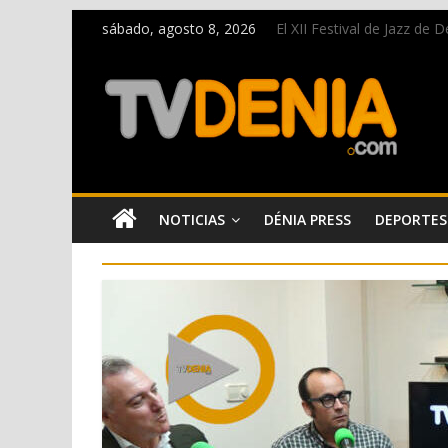
sábado, agosto 8, 2026
El XII Festival de Jazz de
Una nueva oportunidad pa
El bando moro protagonist
Paco Adsuar dona al Arxiu
La Entraeta Festera llena 
NOTICIAS
DÉNIA PRESS
DEPORTES