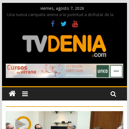
viernes, agosto 7, 2026
Una nueva campaña anima a la juventud a disfrutar de la
fiesta sin alcohol
Paco Adsuar dona al Arxiu de Dénia más de 50.000 imágenes
de la memoria visual de la ciudad
La Entraeta Festera llena de ambiente la calle Marqués de
Campo con la recepción a la Capitanía Cristiana
El XII Festival de Jazz de Dénia reunirá durante agosto a
figuras nacionales e internacionales en los Jardins de
Torrecremada
Los Moros y Cristianos 2026 reciben las llaves de la ciudad y
dan inicio a las fiestas en Dénia