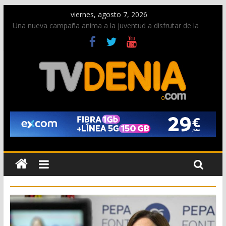
viernes, agosto 7, 2026
Una nueva campaña anima a la juventud a disfrutar de la
fiesta sin alcohol
Paco Adsuar dona al Arxiu de Dénia más de 50.000 imágenes
de la memoria visual de la ciudad
La Entraeta Festera llena de ambiente la calle Marqués de
Campo con la recepción a la Capitanía Cristiana
El XII Festival de Jazz de Dénia reunirá durante agosto a
figuras nacionales e internacionales en los Jardins de
Torrecremada
Los Moros y Cristianos 2026 reciben las llaves de la ciudad y
dan inicio a las fiestas en Dénia